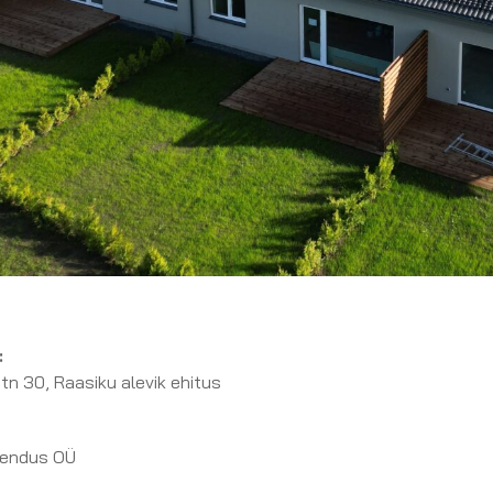
:
tn 30, Raasiku alevik ehitus
rendus OÜ