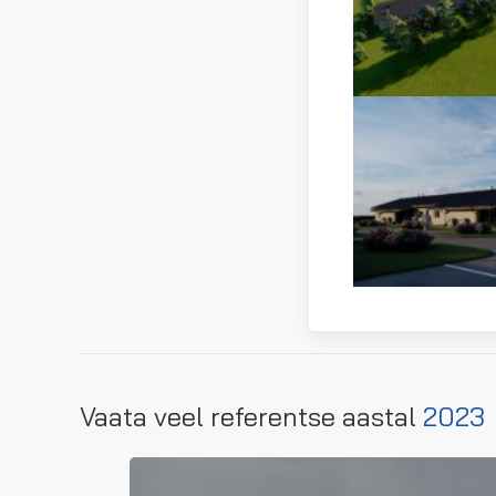
KEHRA LASTEAIA
JUURDEEHITUS
Kehra lasteaia juurdeehitus
Vaata veel referentse aastal
2023
LOE EDASI