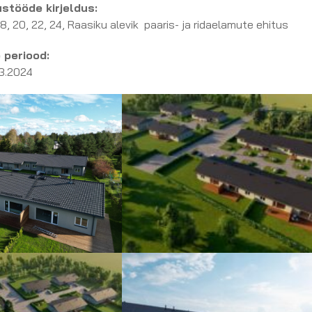
stööde kirjeldus:
18, 20, 22, 24, Raasiku alevik paaris- ja ridaelamute ehitus
 periood:
03.2024