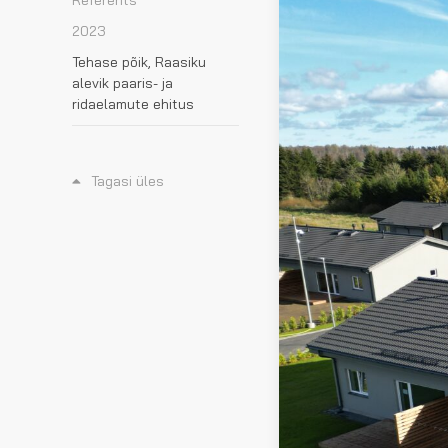
Referents
2023
Tehase põik, Raasiku
alevik paaris- ja
ridaelamute ehitus
Tagasi üles