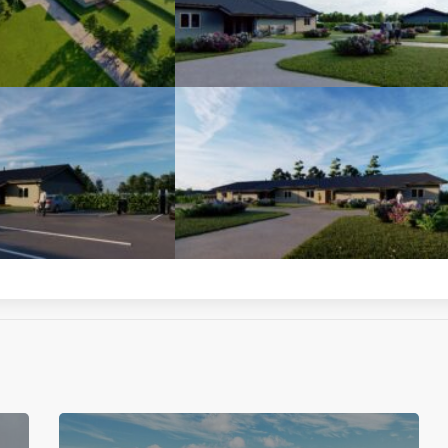
TEHASE PÕIK, RAASIKU
ALEVIK PAARIS- JA
RIDAELAMUTE EHITUS
Tehase põik 7, 9, 18, 20, 22, 24,
Raasiku alevik paaris- ja ridaelamute
ehitus
LOE EDASI