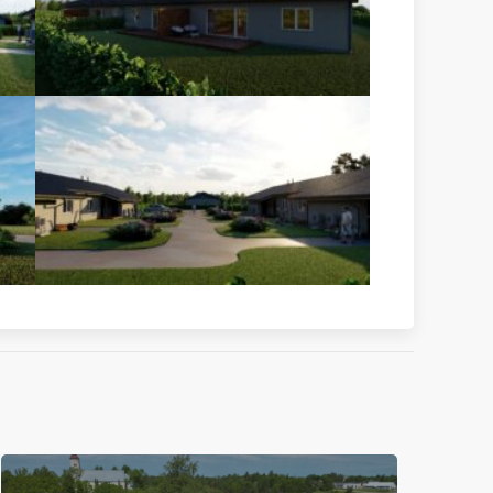
RAASIKU SOTSIAALMAJA
REKONSTRUEERIMINE
Raasiku sotsiaalmaja Nurme 10,
Raasiku alevik rekonstrueerimine
LOE EDASI