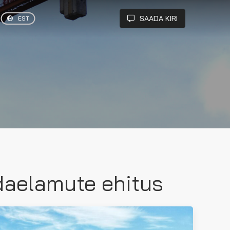
SAADA KIRI
EST
idaelamute ehitus